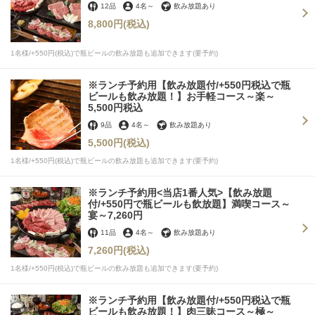
12品
4名
～
飲み放題あり
8,800円
(税込)
1名様/+550円(税込)で瓶ビールの飲み放題も追加できます(要予約)
※ランチ予約用【飲み放題付/+550円税込で瓶
ビールも飲み放題！】お手軽コース～楽～
この店舗情報をシェアする
5,500円税込
9品
4名
～
飲み放題あり
【誕生日】前日までのご予約限定！ご注文頂いたお肉に花
5,500円
(税込)
火・バースデープレートを付けてお祝い♪ | 近江牛焼肉と肉
1名様/+550円(税込)で瓶ビールの飲み放題も追加できます(要予約)
寿司 ひゃくいちや 辻堂
神奈川県藤沢市辻堂１-４-２８ ハイペリオン湘南 B棟2階
※ランチ予約用<当店1番人気>【飲み放題
付/+550円で瓶ビールも飲放題】満喫コース～
https://hyakuichiya.owst.jp/coupons/183084114
宴～7,260円
11品
4名
～
飲み放題あり
お店情報をコピー
7,260円
(税込)
1名様/+550円(税込)で瓶ビールの飲み放題も追加できます(要予約)
※ランチ予約用【飲み放題付/+550円税込で瓶
ビールも飲み放題！】肉三昧コース～極～