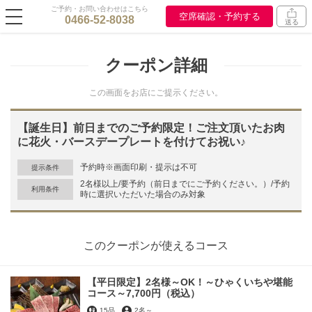
ご予約・お問い合わせはこちら
空席確認・予約する
0466-52-8038
送る
クーポン詳細
この画面をお店にご提示ください。
【誕生日】前日までのご予約限定！ご注文頂いたお肉
に花火・バースデープレートを付けてお祝い♪
予約時※画面印刷・提示は不可
提示条件
2名様以上/要予約（前日までにご予約ください。）/予約
利用条件
時に選択いただいた場合のみ対象
このクーポンが使えるコース
【平日限定】2名様～OK！～ひゃくいちや堪能
コース～7,700円（税込）
15品
2名
～