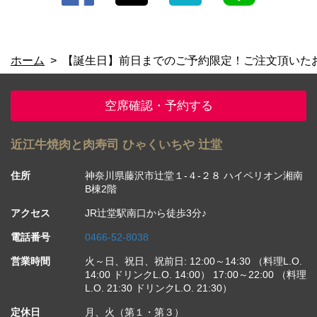
ホーム
【誕生日】前日までのご予約限定！ご注文頂いた
空席確認・予約する
近江牛焼肉と肉寿司 ひゃくいちや 辻堂
住所
神奈川県藤沢市辻堂１-４-２８ ハイペリオン湘南
B棟2階
アクセス
JR辻堂駅南口から徒歩3分♪
電話番号
0466-52-8038
営業時間
火～日、祝日、祝前日: 12:00～14:30 （料理L.O.
14:00 ドリンクL.O. 14:00） 17:00～22:00 （料理
L.O. 21:30 ドリンクL.O. 21:30）
定休日
月、火（第１・第３）