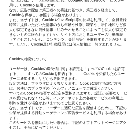
信、及び統計データの取得のため、GoogleAnalytics等のサービスを利
用し、Cookieを使用します。
なお、広告の配信は第三者への委託に基づき、第三者を経由して、
Cookieを保存し、参照する場合があります。
また、当サイトは、CookieやJavaScript等の技術を利用して、会員登録
時等に提供いただいた情報のうち年齢や性別、職業や、居住地区など個
人が特定できない属性情報（組み合わせることによっても個人が特定で
きないものに限られます）や、サイト内におけるユーザーの行動履歴
（アクセスしたURL、コンテンツ、参照順等）を取得することがありま
す。ただし、Cookie及び行動履歴には個人情報は一切含まれません。
Cookieの削除について
ユーザーは、Cookieの送受信に関する設定を「すべてのCookieを許可
する」、「すべてのCookieを拒否する」、「Cookieを受信したらユー
ザーに通知する」などから選択できます。
設定方法は、ブラウザにより異なります。 Cookieに関する設定方法
は、お使いのブラウザの「ヘルプ」メニューでご確認ください。
すべてのCookieを拒否する設定を選択されますと、認証が必要なサービ
スを受けられなくなる等、インターネット上の各種サービスの利用上、
制約を受ける場合がありますのでご注意ください。
なお、当サイトでは、ユーザーに適切な広告を配信するために、下記の
企業が提供する行動ターゲティング広告サービスを利用する場合があり
ます。
このサービスを無効にしたい場合は、下記のオプトアウトページにアク
セスし、手順に従ってください。