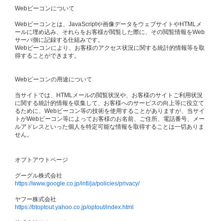
Webビーコンについて
Webビーコンとは、JavaScriptや画像データをウェブサイトやHTMLメ
ールに埋め込み、それらをお客様が閲覧した際に、その閲覧情報をWeb
サーバ側に記録する仕組みです。
Webビーコンにより、お客様のアクセス状況に関する統計的情報等を取
得することができます。
Webビーコンの用途について
当サイトでは、HTMLメールの閲覧状況や、お客様のサイトご利用状況
に関する統計的情報を収集して、お客様へのサービスの向上等に役立て
るために、Webビーコン等の技術を使用することがありますが、当サイ
トがWebビーコン等によってお客様のお名前、ご住所、電話番号、メー
ルアドレスといった個人を特定可能な情報を取得することは一切ありま
せん。
オプトアウトページ
グーグル株式会社
https://www.google.co.jp/intl/ja/policies/privacy/
ヤフー株式会社
https://btoptout.yahoo.co.jp/optout/index.html